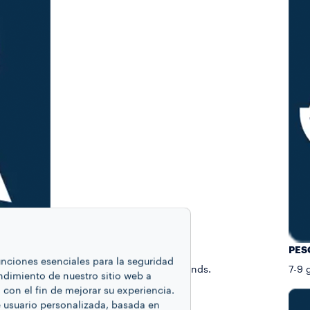
PES
funciones esenciales para la seguridad
gar por la cuidadosa selección de los blends.
7-9 
endimiento de nuestro sitio web a
con el fin de mejorar su experiencia.
e usuario personalizada, basada en