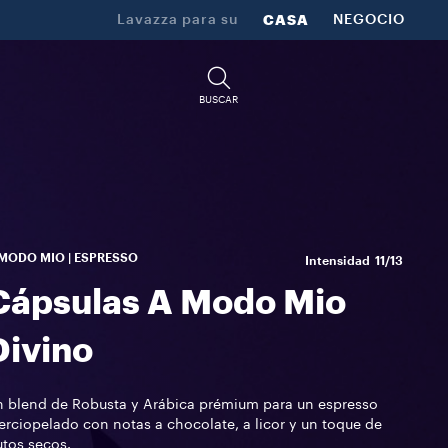
Lavazza para su
CASA
NEGOCIO
BUSCAR
MODO MIO | ESPRESSO
Intensidad
11/13
Cápsulas A Modo Mio
Divino
 blend de Robusta y Arábica prémium para un espresso
erciopelado con notas a chocolate, a licor y un toque de
utos secos.