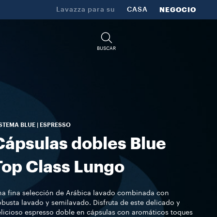
Lavazza para su
CASA
NEGOCIO
BUSCAR
STEMA BLUE | ESPRESSO
Cápsulas dobles Blue
Top Class Lungo
a fina selección de Arábica lavado combinada con
busta lavado y semilavado. Disfruta de este delicado y
licioso espresso doble en cápsulas con aromáticos toques