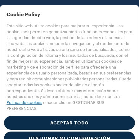
NOTAS LEGALES
Cookie Policy
Este sitio web utiliza cookies para mejorar su experiencia. Las
cookies nos permiten garantizar ciertas funciones esenciales para
la seguridad del sitio web, la gestión de las redes y el acceso al
sitio web. Las cookies mejoran la navegación y el rendimiento de
nuestro sitio web a través de una serie de funcionalidades, como
la configuración del idioma y los resultados de búsqueda, con el
ELIJA SU PAÍS
fin de mejorar su experiencia. También utilizamos cookies de
ESPAÑA
marketing y de elaboración de perfiles para ofrecerle una
experiencia de usuario personalizada, basada en sus preferencias
y para recibir comunicaciones publicitarias personalizadas. Puede
aceptar todas las cookies haciendo clic en el botón
Política de privacidad
Política de cookies
correspondiente. Si desea obtener más información sobre
Sección de cookies
Accessibility Statement
nuestras cookies y cómo administrarlas, puede leer nuestra
Política de cookies
o hacer clic en GESTIONAR SUS
PREFERENCIAS.
© 2025 LUIGI LAVAZZA S.P.A., todos los derechos reservados - IVA n.º
00470550013 - REGISTRO MERCANTIL n.º 257143 - capital social
25 090 000 EUR íntegramente desembolsado
ACEPTAR TODO
GESTIONAR MI CONFIGURACIÓN