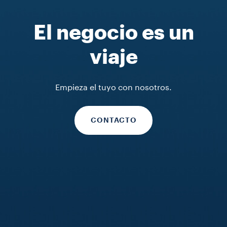
In-Store solutions
In-Store solutions
In-Store solutions
El negocio es un
Specials
Kafa
Specials
viaje
DESCUBRIR MÁS
DESCUBRIR MÁS
DESCUBRIR MÁS
Empieza el tuyo con nosotros.
CONTACTO