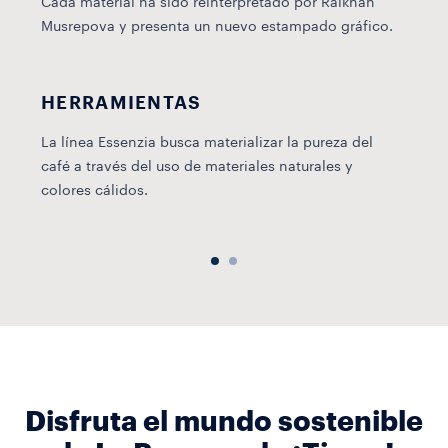
Cada material ha sido reinterpretado por Raikhan
e
Musrepova y presenta un nuevo estampado gráfico.
c
HERRAMIENTAS
La línea Essenzia busca materializar la pureza del
E
café a través del uso de materiales naturales y
v
colores cálidos.
Disfruta el mundo sostenible