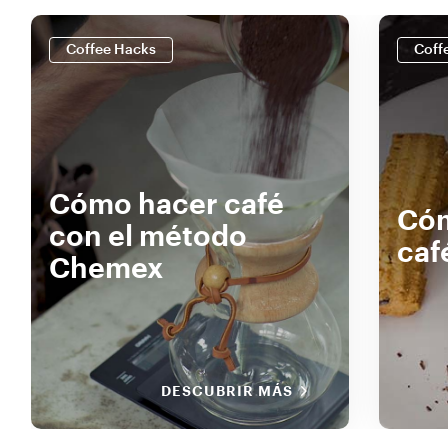
Coffee Hacks
Coff
Cómo hacer café
Cóm
con el método
caf
Chemex
DESCUBRIR MÁS