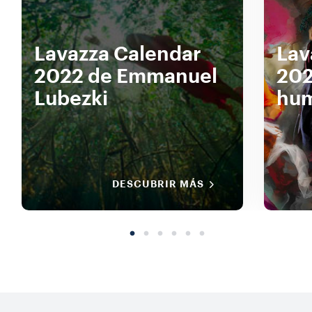
Lavazza Calendar
Lav
2022 de Emmanuel
202
Lubezki
hu
DESCUBRIR MÁS